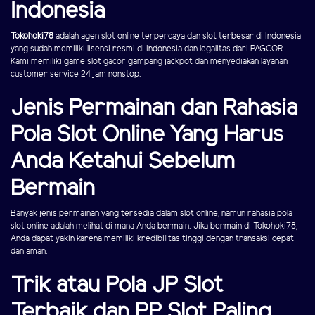
Indonesia
Tokohoki78
adalah agen slot online terpercaya dan slot terbesar di Indonesia
yang sudah memiliki lisensi resmi di Indonesia dan legalitas dari PAGCOR.
Kami memiliki game slot gacor gampang jackpot dan menyediakan layanan
customer service 24 jam nonstop.
Jenis Permainan dan Rahasia
Pola Slot Online Yang Harus
Anda Ketahui Sebelum
Bermain
Banyak jenis permainan yang tersedia dalam slot online, namun rahasia pola
slot online adalah melihat di mana Anda bermain. Jika bermain di Tokohoki78,
Anda dapat yakin karena memiliki kredibilitas tinggi dengan transaksi cepat
dan aman.
Trik atau Pola JP Slot
Terbaik dan PP Slot Paling