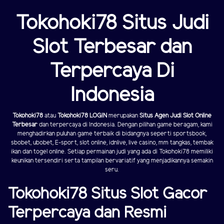
Tokohoki78 Situs Judi
Slot Terbesar dan
Terpercaya Di
Indonesia
Tokohoki78
atau
Tokohoki78 LOGIN
merupakan
Situs Agen Judi Slot Online
Terbesar
dan terpercaya di Indonesia. Dengan pilihan game beragam, kami
menghadirkan puluhan game terbaik di bidangnya seperti sportsbook,
sbobet, ubobet, E-sport, slot online, idnlive, live casino, mm tangkas, tembak
ikan dan togel online. Setiap permainan judi yang ada di Tokohoki78 memiliki
keunikan tersendiri serta tampilan bervariatif yang menjadikannya semakin
seru.
Tokohoki78 Situs Slot Gacor
Terpercaya dan Resmi