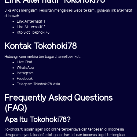
Link Alternatif Tokohoki78
Jika Anda mengalami kesulitan mengakses website kami, gunakan link alternatif
di bawah:
Link Alnternatif 1
Link Alnternatif 2
Rtp Slot Tokohoki78
Kontak Tokohoki78
Hubungi kami melalui berbagai channel berikut:
Live Chat
WhatsApp
Instagram
Facebook
Telegram Tokohoki78 Asia
Frequently Asked Questions
(FAQ)
Apa Itu Tokohoki78?
Tokohoki78 adalah agen slot online terpercaya dan terbesar di Indonesia
dengan menyediakan info slot gacor hari ini dan bocoran togel terlengkap.