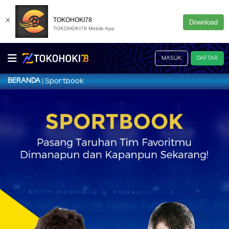
×
TOKOHOKI78
Download
TOKOHOKI78 Mobile App
MASUK
DAFTAR
BERANDA
Sportbook