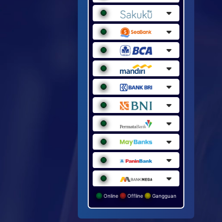
Online
Offline
Gangguan