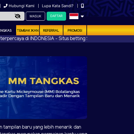
Hubungi Kami
Lupa Kata Sandi?
DAFTAR
ANGKAS
TEMBAK IKAN
REFERRAL
PROMOSI
DONESIA - Situs betting SLOTGACOR - SPORTBOOK - ESPORTS - 
 tampilan baru yang lebih menarik dan