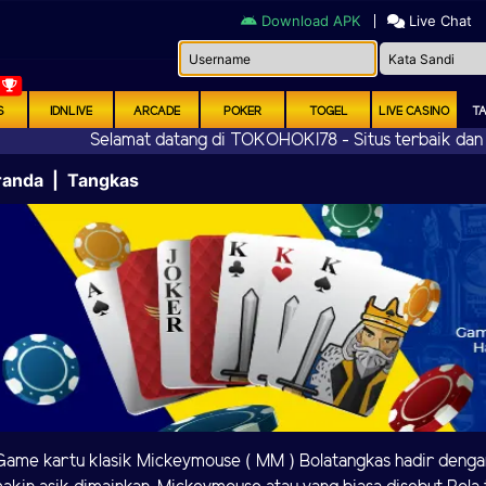
Download APK
Live Chat
O
S
IDNLIVE
ARCADE
POKER
TOGEL
LIVE CASINO
T
 datang di TOKOHOKI78 - Situs terbaik dan terpercaya di IN
randa
Tangkas
Game kartu klasik Mickeymouse ( MM ) Bolatangkas hadir dengan