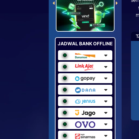
sem
m
T
JADWAL BANK OFFLINE