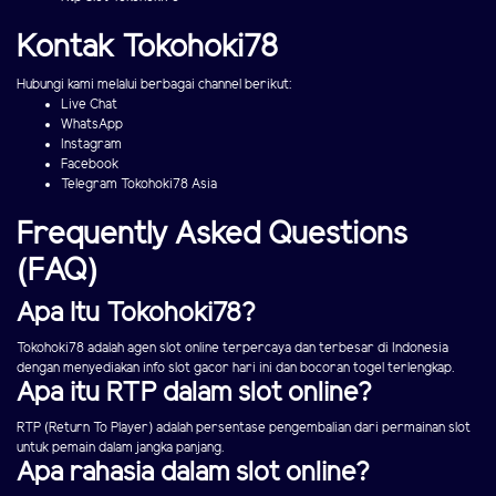
Kontak Tokohoki78
Hubungi kami melalui berbagai channel berikut:
Live Chat
WhatsApp
Instagram
Facebook
Telegram Tokohoki78 Asia
Frequently Asked Questions
(FAQ)
Apa Itu Tokohoki78?
Tokohoki78 adalah agen slot online terpercaya dan terbesar di Indonesia
dengan menyediakan info slot gacor hari ini dan bocoran togel terlengkap.
Apa itu RTP dalam slot online?
RTP (Return To Player) adalah persentase pengembalian dari permainan slot
untuk pemain dalam jangka panjang.
Apa rahasia dalam slot online?